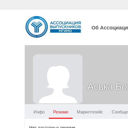
Об Ассоциац
Аська Бо
Инфо
Резюме
Маркетплейс
Сообще
Нет доступных резюме