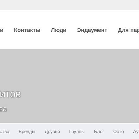
ии
Контакты
Люди
Эндаумент
Для па
итов
ва
ства
Бренды
Друзья
Группы
Блог
Фото
Ау