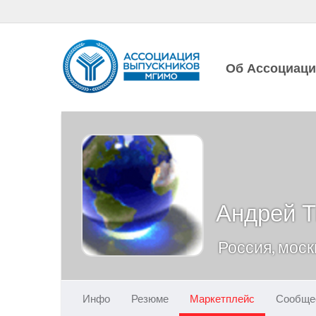
Об Ассоциац
Андрей Т
Россия, моск
Инфо
Резюме
Маркетплейс
Сообще