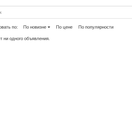
вать по:
По новизне
По цене
По популярности
т ни одного объявления.