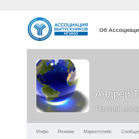
Об Ассоциац
Андрей Т
Россия, моск
Инфо
Резюме
Маркетплейс
Сообще