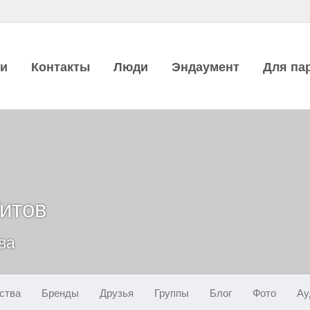
ии
Контакты
Люди
Эндаумент
Для па
итов
ва
ства
Бренды
Друзья
Группы
Блог
Фото
Ау