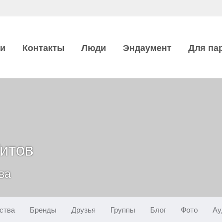
ии
Контакты
Люди
Эндаумент
Для па
итов
ва
ства
Бренды
Друзья
Группы
Блог
Фото
Ау