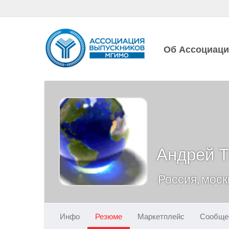
Об Ассоциац
Андрей Т
Россия, моск
Инфо
Резюме
Маркетплейс
Сообще