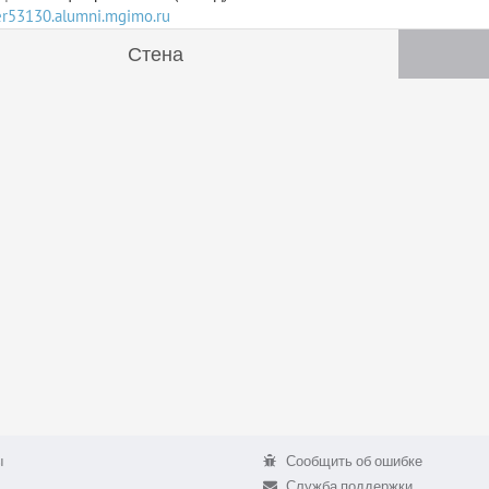
ser53130.alumni.mgimo.ru
Стена
ы
Сообщить об ошибке
Служба поддержки